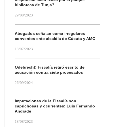
biblioteca de Tunja?
29/08/2023
Abogados señalan como irregulares
convenios ente alcaldía de Cúcuta y AMC
13/07/2023
Odebrecht: Fiscalía retiró escrito de
acusación contra siete procesados
26/09/2024
Imputaciones de la Fiscalía son
caprichosas y ocurrentes: Luis Fernando
Andrade
18/08/2023