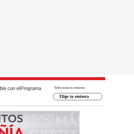
Selecciona tu emisora
ble con el
Programa
Elige tu emisora