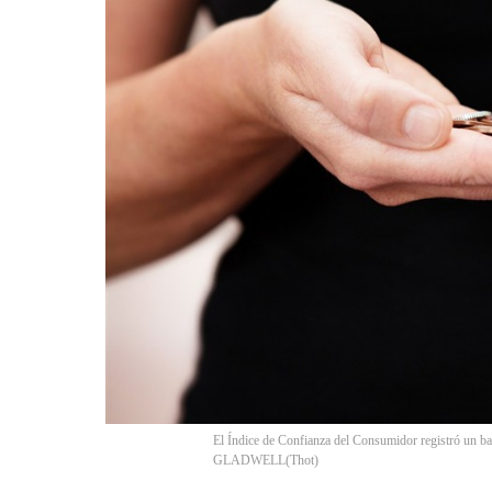
El Índice de Confianza del Consumidor registró un b
GLADWELL
(
Thot
)