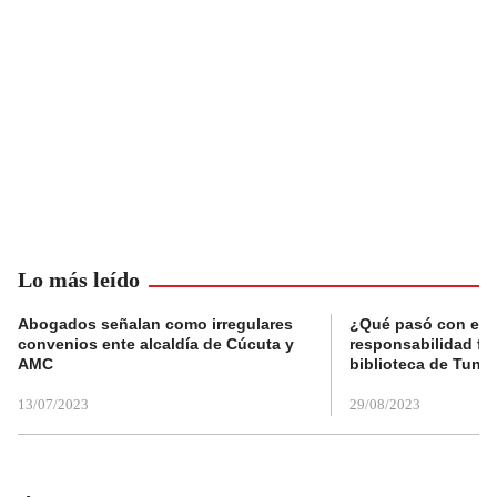
Lo más leído
Abogados señalan como irregulares
¿Qué pasó con el 
convenios ente alcaldía de Cúcuta y
responsabilidad fis
AMC
biblioteca de Tunja
13/07/2023
29/08/2023