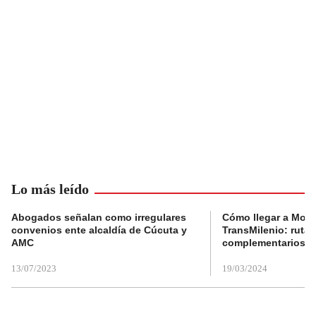
Lo más leído
Abogados señalan como irregulares
Cómo llegar a Mons
convenios ente alcaldía de Cúcuta y
TransMilenio: rutas
AMC
complementarios
13/07/2023
19/03/2024