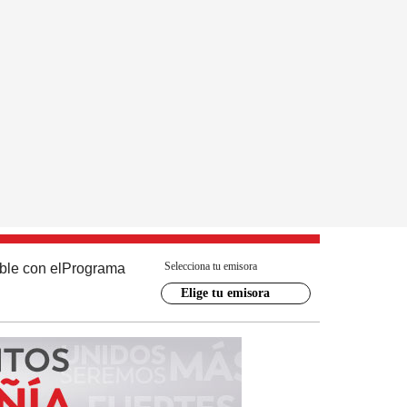
Selecciona tu emisora
ble con el
Programa
Elige tu emisora