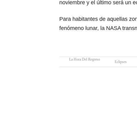
noviembre y el último será un ec
Para habitantes de aquellas zo
fenómeno lunar, la NASA transm
La Hora Del Regreso
Eclipses