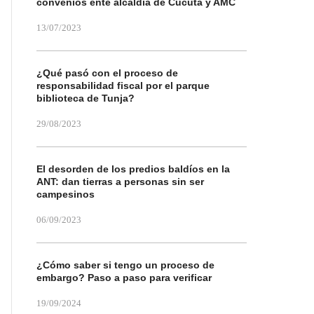
convenios ente alcaldía de Cúcuta y AMC
13/07/2023
¿Qué pasó con el proceso de
responsabilidad fiscal por el parque
biblioteca de Tunja?
29/08/2023
El desorden de los predios baldíos en la
ANT: dan tierras a personas sin ser
campesinos
06/09/2023
¿Cómo saber si tengo un proceso de
embargo? Paso a paso para verificar
19/09/2024