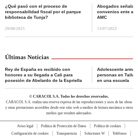
¿Qué pasó con el proceso de
Abogados señalan 
responsabilidad fiscal por el parque
convenios ente alc
biblioteca de Tunja?
AMC
29/08/2023
13/07/2023
Últimas Noticias
Rey de España es recibido con
Adolescente armad
honores a su llegada a Cali para
personas en Tailand
posesión de Abelardo de la Espriella
en una escuela
© CARACOL S.A. Todos los derechos reservados.
CARACOL S.A. realiza una reserva expresa de las reproducciones y usos de las obras
y otras prestaciones accesibles desde este sitio web a medios de lectura mecánica u otros
medios que resulten adecuados.
Aviso legal
Política de Protección de Datos
Política de cookies
Configuración de cookies
Transparencia
Soluciones W
Teléfonos