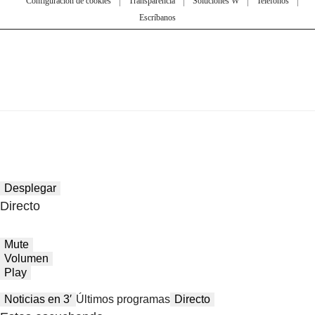
Configuración de cookies
Transparencia
Soluciones W
Teléfonos
Escríbanos
Desplegar
Directo
Mute
Volumen
Play
Noticias en 3′
Últimos programas
Directo