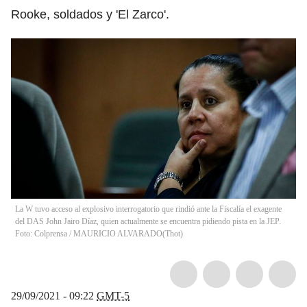
Rooke, soldados y 'El Zarco'.
La W tuvo acceso al explosivo interrogatorio que rindió ante la Fiscalía el exagente
del DAS John Jairo Díaz, quien actualmente se encuentra pidiendo pista en la JEP.
Foto: Colprensa / MAURICIO ALVARADO
(
Thot
)
29/09/2021 - 09:22
GMT-5