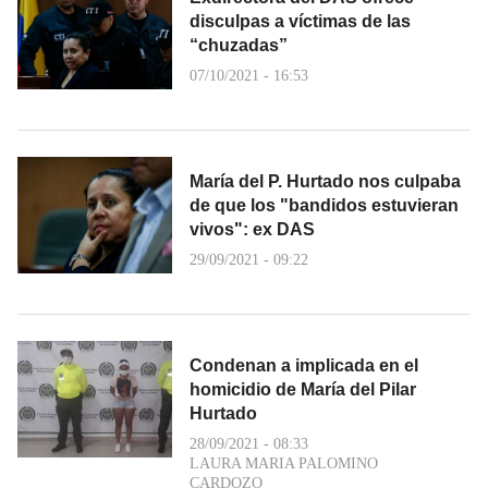
disculpas a víctimas de las
“chuzadas”
07/10/2021 - 16:53
María del P. Hurtado nos culpaba
de que los "bandidos estuvieran
vivos": ex DAS
29/09/2021 - 09:22
Condenan a implicada en el
homicidio de María del Pilar
Hurtado
28/09/2021 - 08:33
LAURA MARIA PALOMINO
CARDOZO