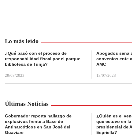
Lo más leído
¿Qué pasó con el proceso de
Abogados señalan 
responsabilidad fiscal por el parque
convenios ente alc
biblioteca de Tunja?
AMC
29/08/2023
13/07/2023
Últimas Noticias
Gobernador reporta hallazgo de
¿Quién es el vende
explosivos frente a Base de
que estuvo en la p
Antinarcóticos en San José del
presidencial de Abe
Guaviare
Espriella?