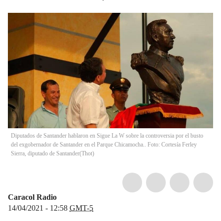
Diputados de Santander hablaron en Sigue La W sobre la controversia por el busto
del exgobernador de Santander en el Parque Chicamocha.. Foto: Cortesía Ferley
Sierra, diputado de Santander
(
Thot
)
Caracol Radio
14/04/2021 - 12:58
GMT-5