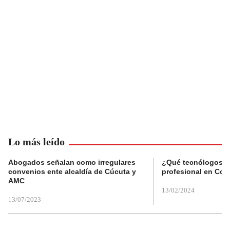
Lo más leído
Abogados señalan como irregulares
¿Qué tecnólogos re
convenios ente alcaldía de Cúcuta y
profesional en Col
AMC
13/02/2024
13/07/2023