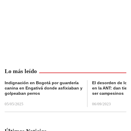
Lo más leído
Indignación en Bogotá por guardería
El desorden de los
canina en Engativá donde asfixiaban y
en la ANT: dan tier
golpeaban perros
ser campesinos
05/05/2025
06/09/2023