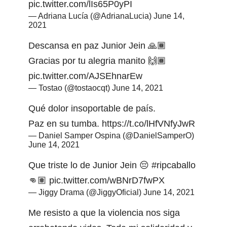
pic.twitter.com/lIs65P0yPI
— Adriana Lucía (@AdrianaLucia)
June 14,
2021
Descansa en paz Junior Jein 🙏🏾
Gracias por tu alegria manito 🙌🏾
pic.twitter.com/AJSEhnarEw
— Tostao (@tostaocqt)
June 14, 2021
Qué dolor insoportable de país.
Paz en su tumba.
https://t.co/lHfVNfyJwR
— Daniel Samper Ospina (@DanielSamperO)
June 14, 2021
Que triste lo de Junior Jein 😔
#ripcaballo
👊🏽
pic.twitter.com/wBNrD7fwPX
— Jiggy Drama (@JiggyOficial)
June 14, 2021
Me resisto a que la violencia nos siga