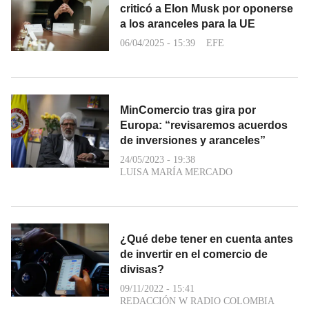
criticó a Elon Musk por oponerse
a los aranceles para la UE
06/04/2025 - 15:39
EFE
MinComercio tras gira por
Europa: “revisaremos acuerdos
de inversiones y aranceles”
24/05/2023 - 19:38
LUISA MARÍA MERCADO
¿Qué debe tener en cuenta antes
de invertir en el comercio de
divisas?
09/11/2022 - 15:41
REDACCIÓN W RADIO COLOMBIA