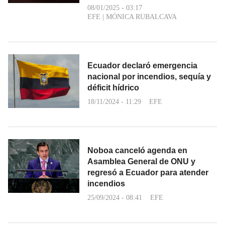
08/01/2025 - 03:17
EFE
|
MÓNICA RUBALCAVA
Ecuador declaró emergencia
nacional por incendios, sequía y
déficit hídrico
18/11/2024 - 11:29
EFE
Noboa canceló agenda en
Asamblea General de ONU y
regresó a Ecuador para atender
incendios
25/09/2024 - 08:41
EFE