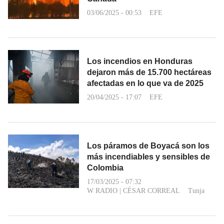
03/06/2025 - 00:53
EFE
Los incendios en Honduras
dejaron más de 15.700 hectáreas
afectadas en lo que va de 2025
20/04/2025 - 17:07
EFE
Los páramos de Boyacá son los
más incendiables y sensibles de
Colombia
17/03/2025 - 07:32
W RADIO
|
CÉSAR CORREAL
Tunja