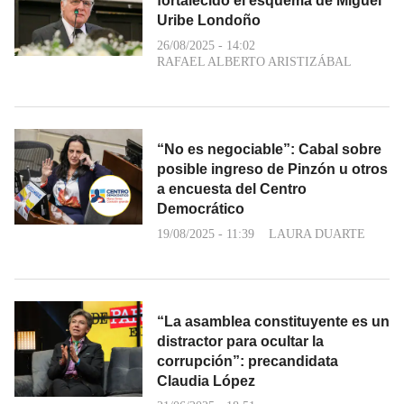
fortalecido el esquema de Miguel
Uribe Londoño
26/08/2025 - 14:02
RAFAEL ALBERTO ARISTIZÁBAL
“No es negociable”: Cabal sobre
posible ingreso de Pinzón u otros
a encuesta del Centro
Democrático
19/08/2025 - 11:39
LAURA DUARTE
“La asamblea constituyente es un
distractor para ocultar la
corrupción”: precandidata
Claudia López