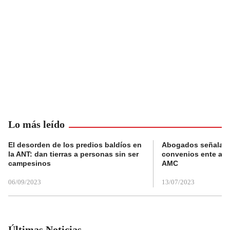
Lo más leído
El desorden de los predios baldíos en
Abogados señalan 
la ANT: dan tierras a personas sin ser
convenios ente alc
campesinos
AMC
06/09/2023
13/07/2023
Últimas Noticias