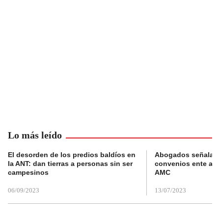
Lo más leído
El desorden de los predios baldíos en
Abogados señalan 
la ANT: dan tierras a personas sin ser
convenios ente alc
campesinos
AMC
06/09/2023
13/07/2023