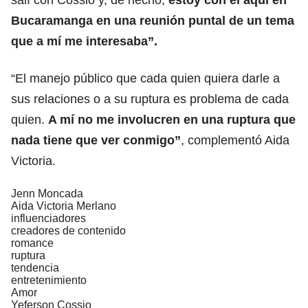
salí con Cossio y, de hecho,
estoy con él aquí en
Bucaramanga en una reunión puntal de un tema
que a mí me interesaba”.
“El manejo público que cada quien quiera darle a
sus relaciones o a su ruptura es problema de cada
quien.
A mí no me involucren en una ruptura que
nada tiene que ver conmigo”
, complementó Aida
Victoria.
Jenn Moncada
Aida Victoria Merlano
influenciadores
creadores de contenido
romance
ruptura
tendencia
entretenimiento
Amor
Yeferson Cossio