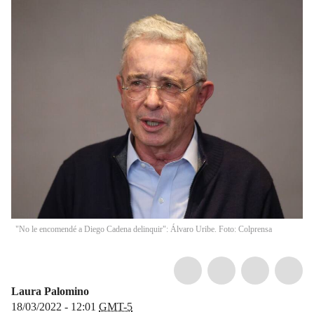
"No le encomendé a Diego Cadena delinquir": Álvaro Uribe. Foto: Colprensa
Laura Palomino
18/03/2022 - 12:01
GMT-5