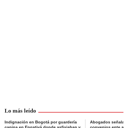
Lo más leído
Indignación en Bogotá por guardería
Abogados señalan 
canina en Engativá donde asfixiaban y
convenios ente alc