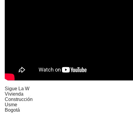
Sigue La W
Vivienda
Construcción
Usme
Bogotá