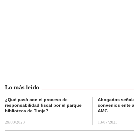
Lo más leído
¿Qué pasó con el proceso de
Abogados señalan 
responsabilidad fiscal por el parque
convenios ente alc
biblioteca de Tunja?
AMC
29/08/2023
13/07/2023