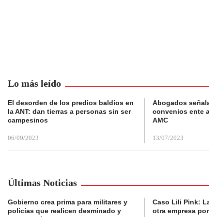
Lo más leído
El desorden de los predios baldíos en
Abogados señalan 
la ANT: dan tierras a personas sin ser
convenios ente alc
campesinos
AMC
06/09/2023
13/07/2023
Últimas Noticias
Gobierno crea prima para militares y
Caso Lili Pink: La F
policías que realicen desminado y
otra empresa por p