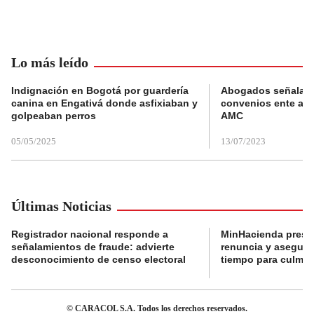
Lo más leído
Indignación en Bogotá por guardería
Abogados señalan 
canina en Engativá donde asfixiaban y
convenios ente alc
golpeaban perros
AMC
05/05/2025
13/07/2023
Últimas Noticias
Registrador nacional responde a
MinHacienda presen
señalamientos de fraude: advierte
renuncia y aseguró
desconocimiento de censo electoral
tiempo para culmina
© CARACOL S.A. Todos los derechos reservados.