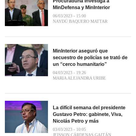
Procuraduría investiga a
MinDefensa y MinInterior
06/03/2023 - 15:00
NAYDÚ BAQUERO MATTAR
MinInterior aseguró que
secuestro de policías se trató de
un “cerco humanitario”
04/03/2023 - 19:26
MARIA ALEJANDRA URIBE
La difícil semana del presidente
Gustavo Petro: gabinete, Viva,
Nicolás Petro y más
03/03/2023 - 10:05
JEISSON CÁRDENAS GAITÁN