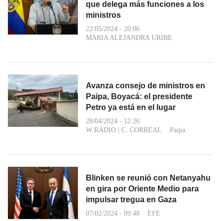
que delega más funciones a los
ministros
22/05/2024 - 20:06
MARIA ALEJANDRA URIBE
Avanza consejo de ministros en
Paipa, Boyacá: el presidente
Petro ya está en el lugar
28/04/2024 - 12:26
W RADIO
|
C. CORREAL
Paipa
Blinken se reunió con Netanyahu
en gira por Oriente Medio para
impulsar tregua en Gaza
07/02/2024 - 09:48
EFE