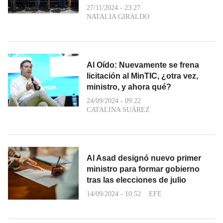
27/11/2024 - 23:27
NATALIA GIRALDO
Al Oído: Nuevamente se frena
licitación al MinTIC, ¿otra vez,
ministro, y ahora qué?
24/09/2024 - 09:22
CATALINA SUÁREZ
Al Asad designó nuevo primer
ministro para formar gobierno
tras las elecciones de julio
14/09/2024 - 10:52
EFE