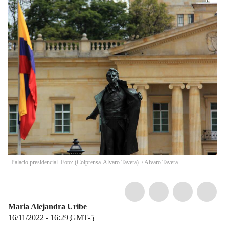
Palacio presidencial. Foto: (Colprensa-Alvaro Tavera).
/
Alvaro Tavera
Maria Alejandra Uribe
16/11/2022 - 16:29
GMT-5