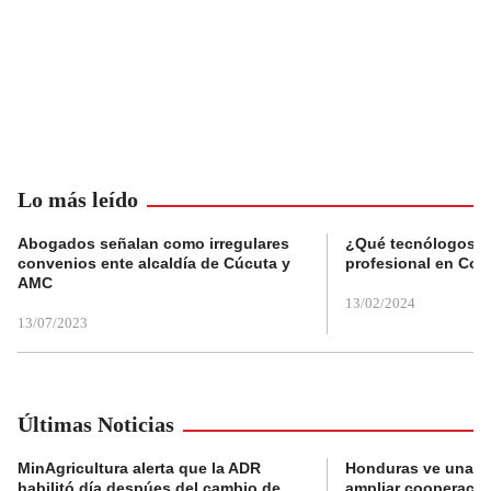
Lo más leído
Abogados señalan como irregulares
¿Qué tecnólogos re
convenios ente alcaldía de Cúcuta y
profesional en Col
AMC
13/02/2024
13/07/2023
Últimas Noticias
MinAgricultura alerta que la ADR
Honduras ve una o
habilitó día despúes del cambio de
ampliar cooperaci