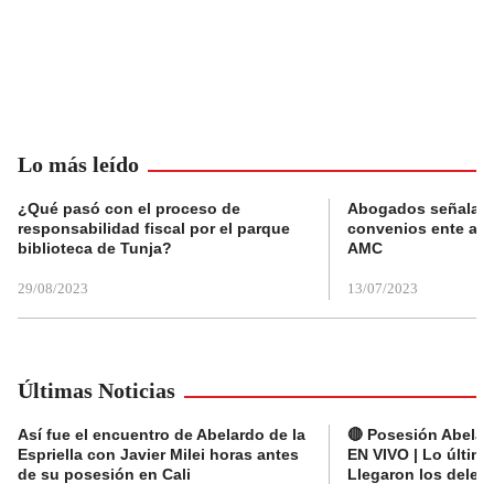
Lo más leído
¿Qué pasó con el proceso de
Abogados señalan 
responsabilidad fiscal por el parque
convenios ente alc
biblioteca de Tunja?
AMC
29/08/2023
13/07/2023
Últimas Noticias
Así fue el encuentro de Abelardo de la
🔴 Posesión Abelard
Espriella con Javier Milei horas antes
EN VIVO | Lo últim
de su posesión en Cali
Llegaron los deleg