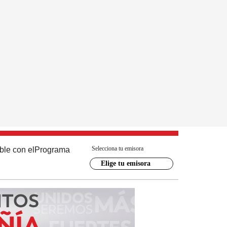
Selecciona tu emisora
ble con el
Programa
Elige tu emisora