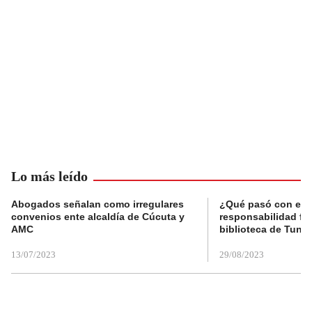
Lo más leído
Abogados señalan como irregulares
¿Qué pasó con el 
convenios ente alcaldía de Cúcuta y
responsabilidad fis
AMC
biblioteca de Tunja
13/07/2023
29/08/2023