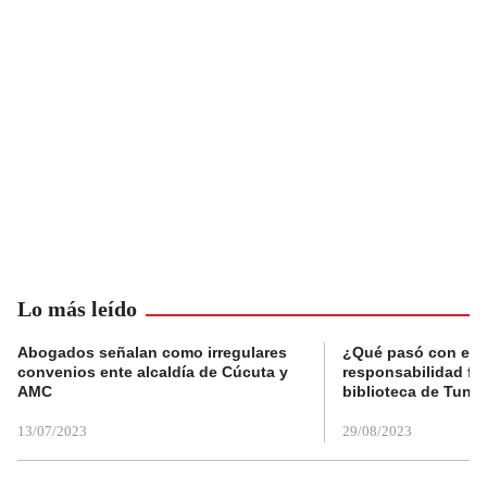
Lo más leído
Abogados señalan como irregulares
¿Qué pasó con el 
convenios ente alcaldía de Cúcuta y
responsabilidad fis
AMC
biblioteca de Tunja
13/07/2023
29/08/2023