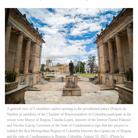
A general view of Colombia's capitol opening to the presidential palace (Palacio de
Nariño) as members of the Chamber of Representatives of Colombia participate in the
sesion were Mayor of Bogota, Claudia Lopez, minister of the Interior Daniel Palacios
and Nicolas Garcia, Governor of the State of Cundinamarca sign that law proyect to
stablish the first Metropolitan Region of Colombia between the Capital city of Bogota
and the state of Cundinamarca in Bogota, Colombia, August 10, 2021. (Photo by