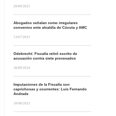
29/08/2023
Abogados señalan como irregulares
convenios ente alcaldía de Cúcuta y AMC
13/07/2023
Odebrecht: Fiscalía retiró escrito de
acusación contra siete procesados
26/09/2024
Imputaciones de la Fiscalía son
caprichosas y ocurrentes: Luis Fernando
Andrade
18/08/2023