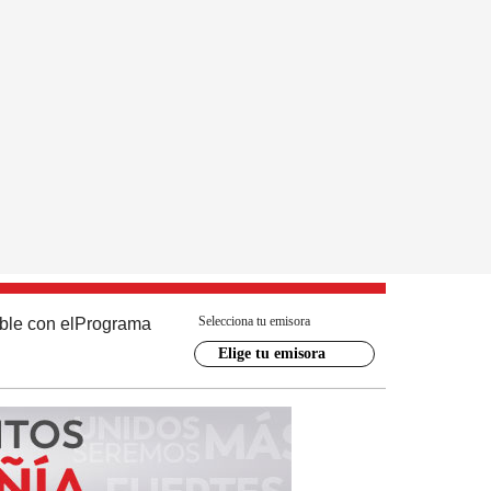
Selecciona tu emisora
ble con el
Programa
Elige tu emisora