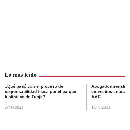
Lo más leído
¿Qué pasó con el proceso de
Abogados señalan 
responsabilidad fiscal por el parque
convenios ente alc
biblioteca de Tunja?
AMC
29/08/2023
13/07/2023