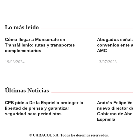
Lo más leído
Cómo llegar a Monserrate en
Abogados señalan 
TransMilenio: rutas y transportes
convenios ente alc
complementarios
AMC
19/03/2024
13/07/2023
Últimas Noticias
CPB pide a De la Espriella proteger la
Andrés Felipe Velás
libertad de prensa y garantizar
nuevo director de l
seguridad para periodistas
Gobierno de Abela
Espriella
© CARACOL S.A. Todos los derechos reservados.