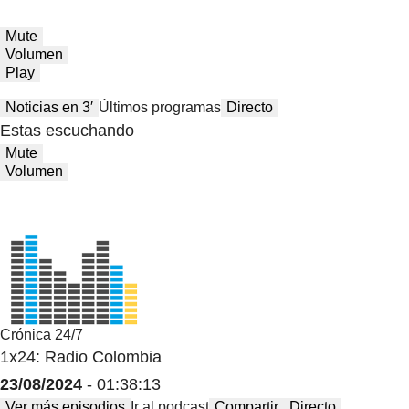
Mute
Volumen
Play
Noticias en 3′
Últimos programas
Directo
Estas escuchando
Mute
Volumen
Crónica 24/7
1x24: Radio Colombia
23/08/2024
- 01:38:13
Ver más episodios
Ir al podcast
Compartir
Directo