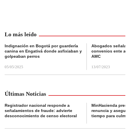
Lo más leído
Indignación en Bogotá por guardería
Abogados señalan 
canina en Engativá donde asfixiaban y
convenios ente alc
golpeaban perros
AMC
05/05/2025
13/07/2023
Últimas Noticias
Registrador nacional responde a
MinHacienda presen
señalamientos de fraude: advierte
renuncia y aseguró
desconocimiento de censo electoral
tiempo para culmina