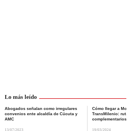
Lo más leído
Abogados señalan como irregulares
Cómo llegar a Mons
convenios ente alcaldía de Cúcuta y
TransMilenio: rutas
AMC
complementarios
13/07/2023
19/03/2024