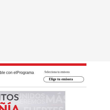
Selecciona tu emisora
ble con el
Programa
Elige tu emisora