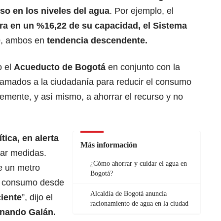
o en los niveles del agua
. Por ejemplo, el
a en un %16,22 de su capacidad, el Sistema
0
, ambos en
tendencia descendente.
o el
Acueducto de Bogotá
en conjunto con la
lamados a la ciudadanía para reducir el consumo
mente, y así mismo, a ahorrar el recurso y no
tica, en alerta
Más información
mar medidas.
¿Cómo ahorrar y cuidar el agua en
e un metro
Bogotá?
e consumo desde
Alcaldía de Bogotá anuncia
ciente
”, dijo el
racionamiento de agua en la ciudad
rnando Galán.