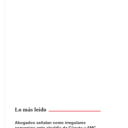
Lo más leído
Abogados señalan como irregulares
convenios ente alcaldía de Cúcuta y AMC