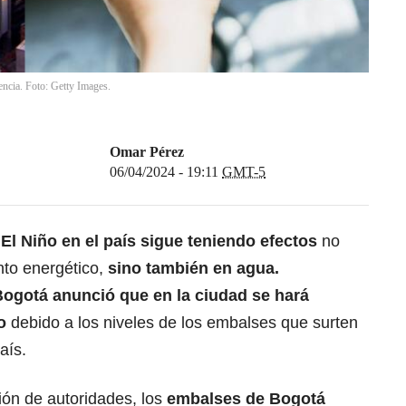
ncia. Foto: Getty Images.
Omar Pérez
06/04/2024 - 19:11
GMT-5
El Niño
en el país sigue teniendo efectos
no
nto energético,
sino también en
agua
.
Bogotá
anunció que en la ciudad se hará
o
debido a los niveles de los embalses que surten
país.
ón de autoridades, los
embalses de
Bogotá