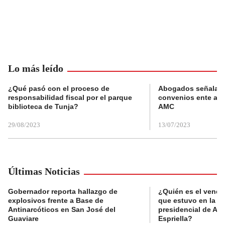
Lo más leído
¿Qué pasó con el proceso de
Abogados señalan 
responsabilidad fiscal por el parque
convenios ente alc
biblioteca de Tunja?
AMC
29/08/2023
13/07/2023
Últimas Noticias
Gobernador reporta hallazgo de
¿Quién es el vende
explosivos frente a Base de
que estuvo en la p
Antinarcóticos en San José del
presidencial de Abe
Guaviare
Espriella?