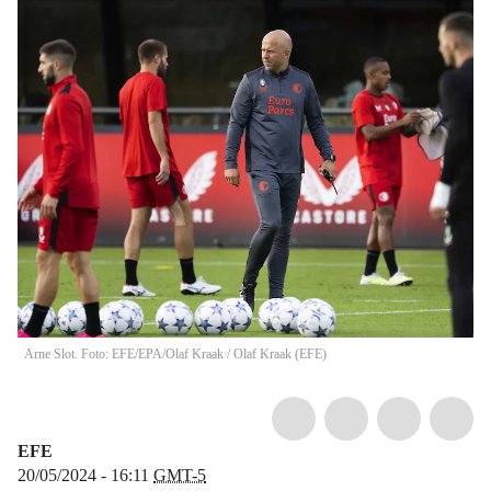
Arne Slot. Foto: EFE/EPA/Olaf Kraak
/
Olaf Kraak
(
EFE
)
EFE
20/05/2024 - 16:11
GMT-5