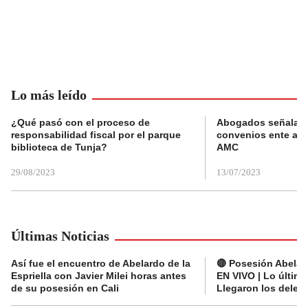
Lo más leído
¿Qué pasó con el proceso de
Abogados señalan 
responsabilidad fiscal por el parque
convenios ente alc
biblioteca de Tunja?
AMC
29/08/2023
13/07/2023
Últimas Noticias
Así fue el encuentro de Abelardo de la
🔴 Posesión Abelard
Espriella con Javier Milei horas antes
EN VIVO | Lo últim
de su posesión en Cali
Llegaron los deleg