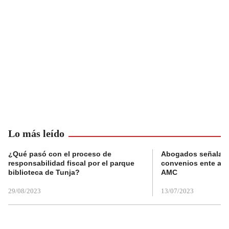
Lo más leído
¿Qué pasó con el proceso de
Abogados señalan 
responsabilidad fiscal por el parque
convenios ente alc
biblioteca de Tunja?
AMC
29/08/2023
13/07/2023