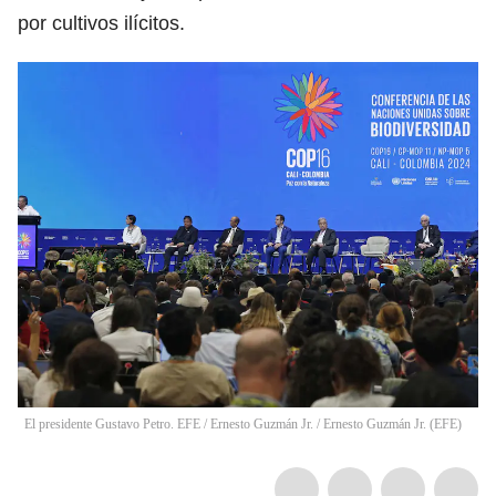
por cultivos ilícitos.
El presidente Gustavo Petro. EFE / Ernesto Guzmán Jr.
/
Ernesto Guzmán Jr.
(
EFE
)