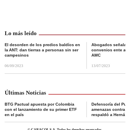
Lo más leído
El desorden de los predios baldíos en
Abogados señalan 
la ANT: dan tierras a personas sin ser
convenios ente alc
campesinos
AMC
06/09/2023
13/07/2023
Últimas Noticias
BTG Pactual apuesta por Colombia
Defensoría del Pue
con el lanzamiento de su primer ETF
amenazas contra la
en el país
respaldó a Hernán
© CARACOL S.A. Todos los derechos reservados.