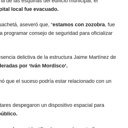
a de las esquinas del edificio municipal, el
pital
local fue evacuado.
uachetá, aseveró que, “
estamos con zozobra
, fue
a programar consejo de seguridad para oficializar
encia delictiva de la estructura Jaime Martínez de
ideradas por ‘Iván Mordisco’.
mó que el suceso podría estar relacionado con un
itares despegaron un dispositivo espacial para
público.