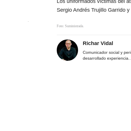
Los uniformados víctimas del at
Sergio Andrés Trujillo Garrido 
Foto: Suministrada.
Richar Vidal
Comunicador social y per
desarrollado experiencia
..