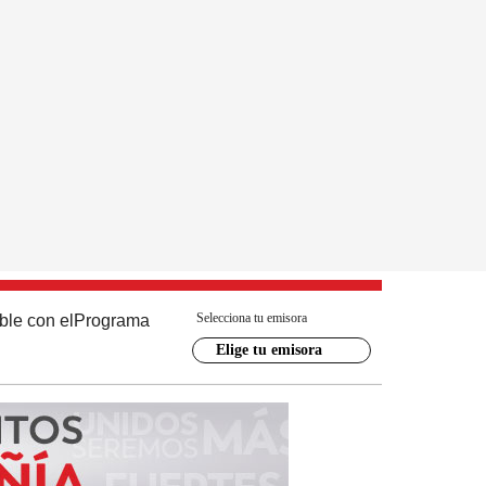
Selecciona tu emisora
ble con el
Programa
Elige tu emisora