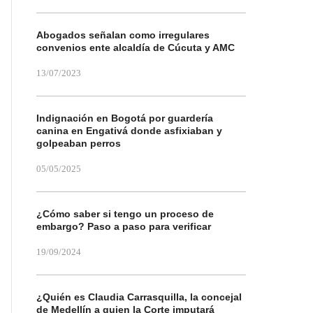
Abogados señalan como irregulares
convenios ente alcaldía de Cúcuta y AMC
13/07/2023
Indignación en Bogotá por guardería
canina en Engativá donde asfixiaban y
golpeaban perros
05/05/2025
¿Cómo saber si tengo un proceso de
embargo? Paso a paso para verificar
19/09/2024
¿Quién es Claudia Carrasquilla, la concejal
de Medellín a quien la Corte imputará