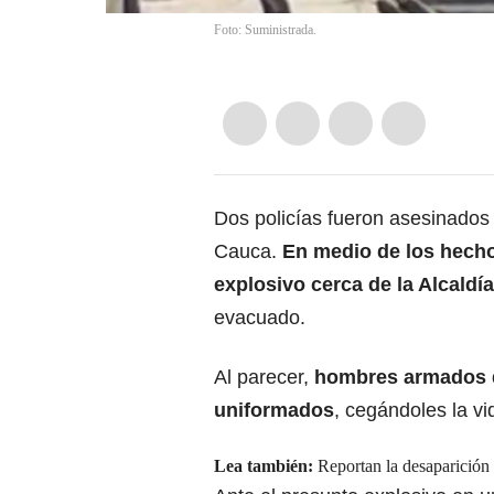
Foto: Suministrada.
Dos policías fueron asesinados
Cauca.
En medio de los hecho
explosivo cerca de
la Alcaldí
evacuado.
Al parecer,
hombres armados d
uniformados
, cegándoles la vi
Lea también:
Reportan la desaparición