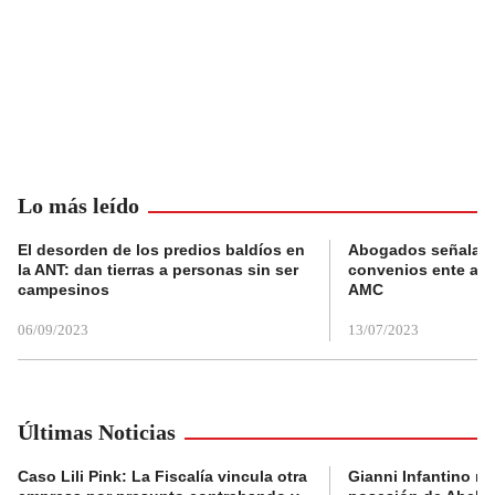
Lo más leído
El desorden de los predios baldíos en
Abogados señalan 
la ANT: dan tierras a personas sin ser
convenios ente alc
campesinos
AMC
06/09/2023
13/07/2023
Últimas Noticias
Caso Lili Pink: La Fiscalía vincula otra
Gianni Infantino no 