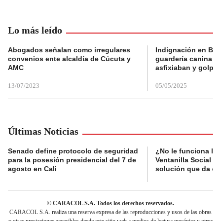
Lo más leído
Abogados señalan como irregulares
Indignación en Bog
convenios ente alcaldía de Cúcuta y
guardería canina e
AMC
asfixiaban y golpe
13/07/2023
05/05/2025
Últimas Noticias
Senado define protocolo de seguridad
¿No le funciona la
para la posesión presidencial del 7 de
Ventanilla Social de
agosto en Cali
solución que da el
© CARACOL S.A. Todos los derechos reservados.
CARACOL S.A. realiza una reserva expresa de las reproducciones y usos de las obras
y otras prestaciones accesibles desde este sitio web a medios de lectura mecánica u otros