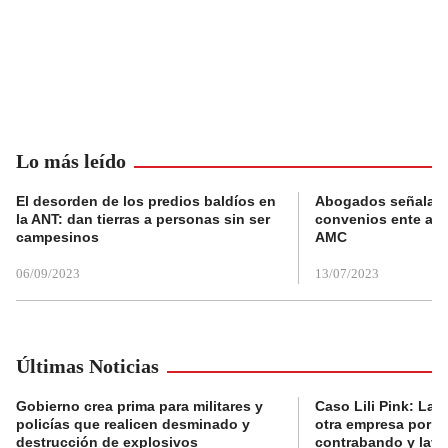
Lo más leído
El desorden de los predios baldíos en
Abogados señalan 
la ANT: dan tierras a personas sin ser
convenios ente alc
campesinos
AMC
06/09/2023
13/07/2023
Últimas Noticias
Gobierno crea prima para militares y
Caso Lili Pink: La F
policías que realicen desminado y
otra empresa por p
destrucción de explosivos
contrabando y lava