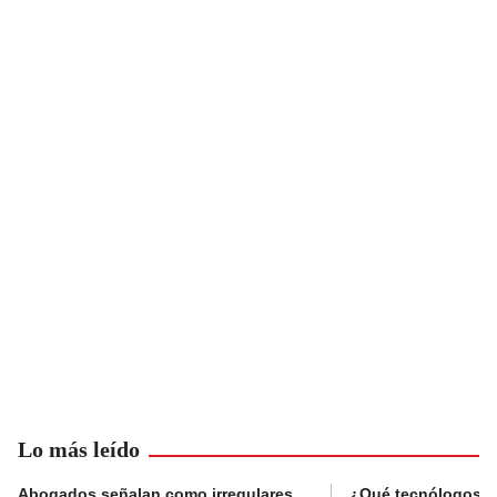
Lo más leído
Abogados señalan como irregulares
¿Qué tecnólogos re