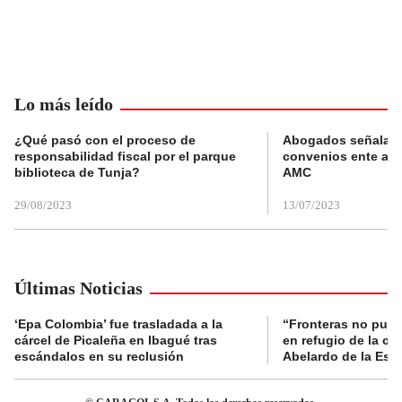
Lo más leído
¿Qué pasó con el proceso de
Abogados señalan 
responsabilidad fiscal por el parque
convenios ente alc
biblioteca de Tunja?
AMC
29/08/2023
13/07/2023
Últimas Noticias
‘Epa Colombia’ fue trasladada a la
“Fronteras no pued
cárcel de Picaleña en Ibagué tras
en refugio de la co
escándalos en su reclusión
Abelardo de la Espr