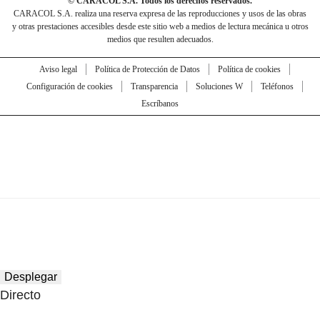
© CARACOL S.A. Todos los derechos reservados.
CARACOL S.A. realiza una reserva expresa de las reproducciones y usos de las obras
y otras prestaciones accesibles desde este sitio web a medios de lectura mecánica u otros
medios que resulten adecuados.
Aviso legal
Política de Protección de Datos
Política de cookies
Configuración de cookies
Transparencia
Soluciones W
Teléfonos
Escríbanos
Desplegar
Directo