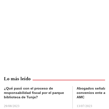
Lo más leído
¿Qué pasó con el proceso de
Abogados señalan 
responsabilidad fiscal por el parque
convenios ente alc
biblioteca de Tunja?
AMC
29/08/2023
13/07/2023