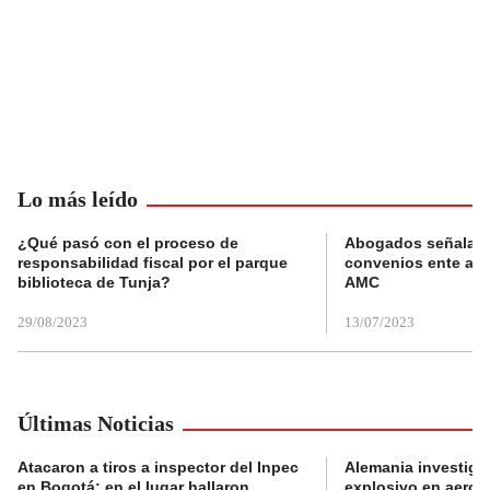
Lo más leído
¿Qué pasó con el proceso de
Abogados señalan 
responsabilidad fiscal por el parque
convenios ente alc
biblioteca de Tunja?
AMC
29/08/2023
13/07/2023
Últimas Noticias
Atacaron a tiros a inspector del Inpec
Alemania investiga
en Bogotá: en el lugar hallaron
explosivo en aerop