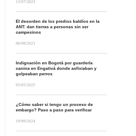
13/07/2023
El desorden de los predios baldíos en la
ANT: dan tierras a personas sin ser
campesinos
06/09/2023
Indignación en Bogotá por guardería
canina en Engativá donde asfixiaban y
golpeaban perros
05/05/2025
¿Cómo saber si tengo un proceso de
embargo? Paso a paso para verificar
19/09/2024