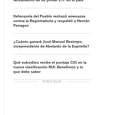
lanzamiento de su primer ETF en el país
Defensoría del Pueblo rechazó amenazas
contra la Registraduría y respaldó a Hernán
Penagos
¿Cuánto ganará José Manuel Restrepo,
vicepresidente de Abelardo de la Espriella?
Qué subsidios recibe el puntaje C01 en la
nueva clasificación RUI: Beneficios y lo
que debe saber