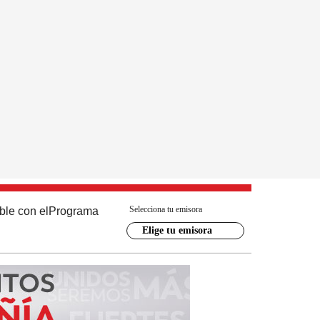
Selecciona tu emisora
ble con el
Programa
Elige tu emisora