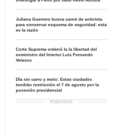
investigar a Petro por caso Kevin Acosta
Juliana Guerrero busca carné de activista
para conservar esquema de seguridad: esta
es la razón
Corte Suprema ordenó la la libertad del
exministro del Interior Luis Fernando
Velasco
Día sin carro y moto: Estas ciudades
tendrán restricción el 7 de agosto por la
posesión presidencial