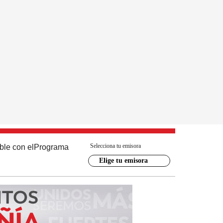
Selecciona tu emisora
ble con el
Programa
Elige tu emisora