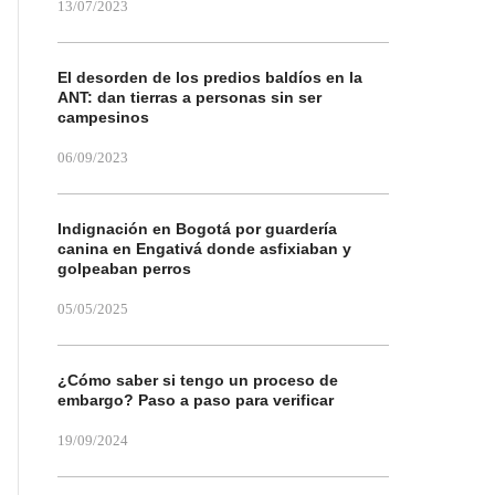
13/07/2023
El desorden de los predios baldíos en la
ANT: dan tierras a personas sin ser
campesinos
06/09/2023
Indignación en Bogotá por guardería
canina en Engativá donde asfixiaban y
golpeaban perros
05/05/2025
¿Cómo saber si tengo un proceso de
embargo? Paso a paso para verificar
19/09/2024