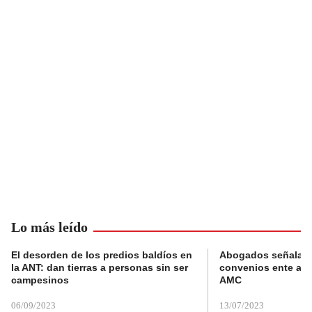
Lo más leído
El desorden de los predios baldíos en
Abogados señalan 
la ANT: dan tierras a personas sin ser
convenios ente alc
campesinos
AMC
06/09/2023
13/07/2023