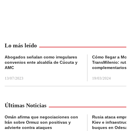
Lo más leído
Abogados señalan como irregulares
Cómo llegar a Mons
convenios ente alcaldía de Cúcuta y
TransMilenio: rutas
AMC
complementarios
13/07/2023
19/03/2024
Últimas Noticias
Omán afirma que negociaciones con
Rusia ataca empres
Irán sobre Ormuz son positivas y
Kiev e infraestructu
advierte contra ataques
buques en Odesa